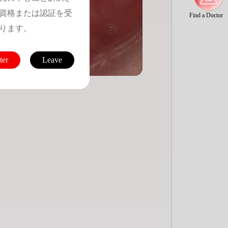
資格または認証を受
Find a Doctor
ります。
ter
Leave