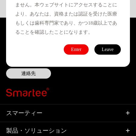
ません。本ウェブサイトにアクセスすることに
より、あなたは、資格または認証を受けた医療
もしくは歯科専門家であり、かつ18歳以上であ
Smarteeドクターになる準備はでき
ることを確認したことになります。
ましたか?
Enter
Leave
メール:
CS@smarteealigners.com
連絡先
スマーティー
製品・ソリューション