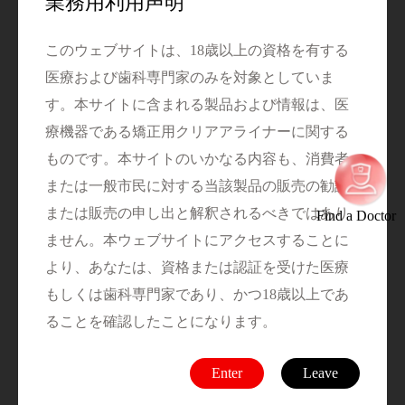
業務用利用声明
このウェブサイトは、18歳以上の資格を有する
医療および歯科専門家のみを対象としていま
す。本サイトに含まれる製品および情報は、医
療機器である矯正用クリアアライナーに関する
ものです。本サイトのいかなる内容も、消費者
または一般市民に対する当該製品の販売の勧誘
または販売の申し出と解釈されるべきではあり
Find a Doctor
ません。本ウェブサイトにアクセスすることに
より、あなたは、資格または認証を受けた医療
もしくは歯科専門家であり、かつ18歳以上であ
第2段階：矯正歯科
ることを確認したことになります。
スピー彎曲の整平、歯列弓の調整、咬合の安定
化。
Enter
Leave